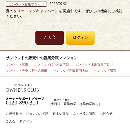
2026/07/01
サンウッド赤坂フラッツ
夏のクリーニングキャンペーンを実施中です。ぜひこの機会にご検討
ください。
ご入会
ログイン
サンウッドの販売中の新築分譲マンション
サンウッド三鷹
サンウッド代々木五丁目
サンウッド上用賀三丁目
サンウッドテラス府中八幡町
サンウッド世田谷明大前
サンウッド荻窪
オーナーサポートグループ
10:00〜18:00
0120-890-310
(土日祝・夏季休業・冬季休業除く）
ご優待案内
住まいのご相談
住まい散歩
よくあるご質問
お問合せ
ご入会
ログイン